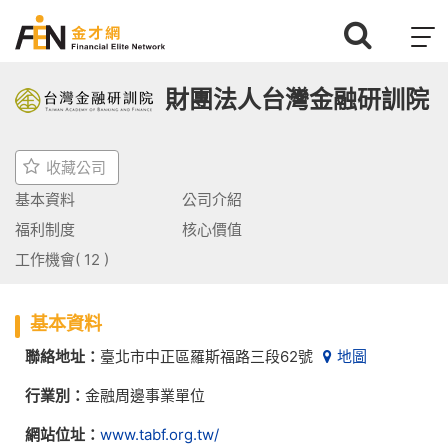
T
o
g
財團法人台灣金融研訓院
g
l
e
收藏公司
n
a
基本資料
公司介紹
v
福利制度
核心價值
i
g
工作機會
(
12
)
a
t
i
基本資料
o
聯絡地址：
臺北市中正區羅斯福路三段62號
地圖
n
行業別：
金融周邊事業單位
網站位址：
www.tabf.org.tw/