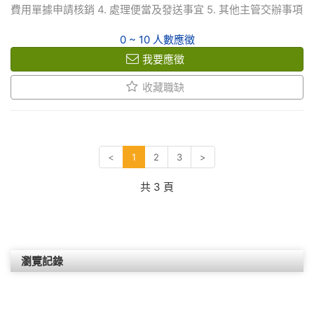
費用單據申請核銷 4. 處理便當及發送事宜 5. 其他主管交辦事項
0 ~ 10 人數應徵
我要應徵
收藏職缺
<
1
2
3
>
共
3
頁
瀏覽記錄