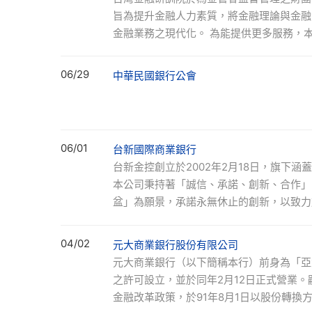
旨為提升金融人力素質，將金融理論與金融
金融業務之現代化。 為能提供更多服務，
室，提供訓練、測驗及出版之服務。 並因
院於94年榮獲勞委會舉辦之國家級人力資源
06/29
中華民國銀行公會
06/01
台新國際商業銀行
台新金控創立於2002年2月18日，旗下
本公司秉持著「誠信、承諾、創新、合作」
盆」為願景，承諾永無休止的創新，以致力
並跟隨市場環境的變化調整最適宜的營運方
歷著各種不同的變動與衝擊－新外商銀行以
04/02
元大商業銀行股份有限公司
帶來了新的金融商品與新的金融商業模式，
元大商業銀行（以下簡稱本行）前身為「亞太
立，更完整且多元的金融服務紛紛出爐。此
之許可設立，並於同年2月12日正式營業
的要求更高。這些變動促使我們決定採取一
金融改革政策，於91年8月1日以股份轉換
市場中脫穎而出。 策略上，台新委請了國