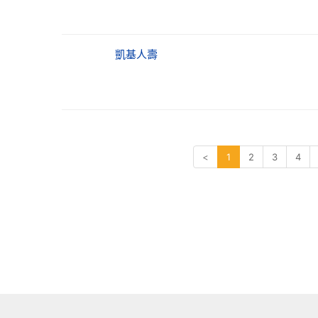
業精神也落實在計畫執行上，強調計畫的縱
持續性的穩健獲利，以成為「兩岸三地最靈
及資源，以在不同國家複製成功經驗。 國合
員，以及派駐海外的151位專業夥伴實地執
凱基人壽
<
1
2
3
4