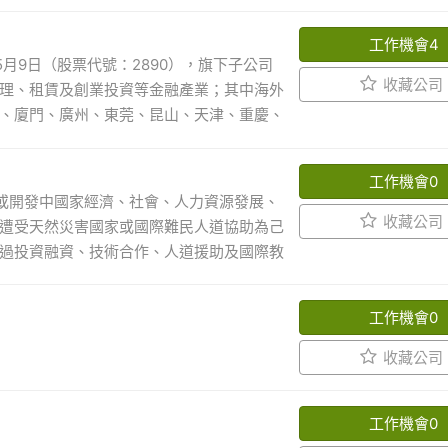
准更名為「復華商業銀行」。96年4月2
趨勢、考量我們本身的競爭優勢，並結合他
亦於同年9月23日更名為「元大商業銀
策略的核心方向，是我們摒棄了過去以產品
工作機會4
能力，92~94年間陸續併購斗六、台東、
5月9日（股票代號：2890），旗下子公司
顧客為導向，從客戶的需求著眼，為客戶量
0家，並於99年4月概括承受慶豐銀行國
收藏公司
理、租賃及創業投資等金融產業；其中海外
、為客戶創造價值』的市場策略。
107年1月1日再併入大眾商業銀行後，國內
、廈門、廣州、東莞、昆山、天津、重慶、
團策略進行國內通路佈局，而在整體北、
為建華金控，係由華信銀行（建華商業銀行
衡，涵蓋之範圍亦將更加廣泛。海外據點新
上銀行與證券異業結合的成功案例。為強化
儲蓄銀行(菲律賓)及元大儲蓄銀行(韓國)
工作機會0
05年8月26日召開股東會，通過以股份轉
好或開發中國家經濟、社會、人力資源發展、
將強化國內外據點之合作，提供客戶多元化
，並於2006年7月20日更名為永豐金
收藏公司
遭受天然災害國家或國際難民人道協助為己
動各項重要業務與制度改革外，並整合金控
正式合併並更名為永豐銀行。 永豐銀行共
過投資融資、技術合作、人道援助及國際教
提升，經營規模亦在穩健中成長。 展望未
有限公司於2014年2月正式對外營業，為第
或間接的投資、融資，或是利用基金孳息辦
務、創新、關懷」之經營理念，並透過注重
行。 永豐金證券為台灣第一家上櫃券商，
練等計畫。在執行上我們依循嚴謹的計畫循
，提供客戶更多元、更完善之專業金融服
灣工銀證券經紀業務營業權、營業設備及證券融
工作機會0
持續發掘符合策略目標及受援國區域發展需
之經紀業務營業權、營業設備及證券融資券
資金挹注與技術合作，達到發展之綜效。
收藏公司
加獲利，對股東權益具有正面助益。 展望
發展計畫，包括環境、公衛醫療、農業、教
化法令遵循與風險管理，在合規且嚴格管控
由提升人力素質、強化組織能力建構，以加
合市場需求的商品，擴大數位化金融的布
工作機會0
層面專業建議供決策參考之機構。援外的專
並因應經濟情勢變化，優化資產配置以創造