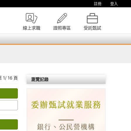
註冊
登入
線上求職
證照專區
受託甄試
第
1
/
16
頁
瀏覽記錄
P
N
r
e
e
x
v
t
i