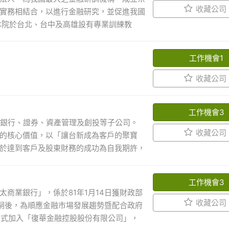
收藏公司
實務相結合，以進行金融研究，並促進我國
本院於台北、台中及高雄設有專業訓練教
對人力資源政策與企業發展願景相結合，本
發展桂冠--「第一屆人力創新獎」。
工作機會1
收藏公司
工作機會3
涵蓋銀行、證券、資產管理及創投等子公司。
收藏公司
的核心價值，以「讓台新成為客戶的聚寶
於達到客戶及股東財務的成功為自我期許，
向。 經營理念 這幾年來，台灣金融業正經
及國際大型證券投資機構等加入此一市場，
工作機會3
使得競爭更為劇烈；隨著金融控股公司成
商業銀行」，係於81年1月14日獲財政部
外，顧客需求增加、對產品品質及服務效率
收藏公司
。嗣後，為順應金融市場發展趨勢暨配合政府
個全新的營運策略，以便在金控初始的渾沌
方式加入「復華金融控股股份有限公司」，
際一流的經營顧問公司，很務實的從市場調