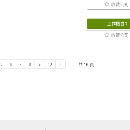
深度，落實技術轉移，有效運用我方之人力
收藏公司
活便利的金融品牌」。
會總部設於台灣台北，包含國內110位職
行各項發展合作任務。
工作機會0
收藏公司
5
6
7
8
9
10
>
共
16
頁