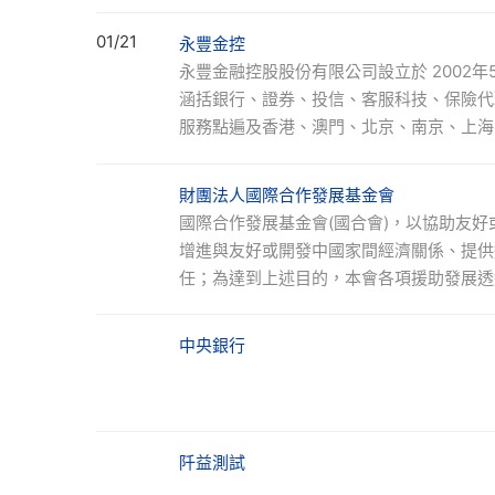
成為其百分之百轉投資之子公司，同年9月奉
查著手、分析我們暨有顧客結構與未來市場
日，元大京華證券正式加入復華金控，本行
01/21
永豐金控
國經驗、制定出我們全新的經營策略。此一
行」。 本行為擴大營運基磐，強化業務競爭
永豐金融控股股份有限公司設立於 2002年
為導向，先有產品才找市場的模式；改採以
台南第七及第六信用合作社，分行家數增至7
涵括銀行、證券、投信、客服科技、保險代
身訂製產品，追求以『服務客戶、滿足客戶
內18家分支機構後，分行據點擴增至88家，
服務點遍及香港、澳門、北京、南京、上海
分行據點倍增，未來將依業務發展需要及集
越南、洛杉磯及倫敦等地。 永豐金控前身
中、南各個主要都會區之據點分布將更加均
前身）與建弘證券合組而成，是台灣金融史
財團法人國際合作發展基金會
增香港分行，開發兩岸三地之商機，並與元大
國際競爭力及擴大營運規模，建華金控於20
國際合作發展基金會(國合會)，以協助友
等二家子行，建構發展海外業務之雛型，另
換方式，將台北國際商銀納為建華金控子公司
增進與友好或開發中國家間經濟關係、提供
跨境金融服務。 自加入元大金控後，除推
控，是年建華商業銀行與台北國際商業銀行
任；為達到上述目的，本會各項援助發展透
豐沛的證券客戶資源，使本行資產品質不斷
有125家分行，大陸子行永豐銀行（中國）
育訓練等方式執行，並以本會基金進行直接
來，元大銀行除持續秉持「誠信、穩健、服
一家獲准於大陸地區設立全資子行的台資銀
理雙邊與多邊技術合作、人道援助或教育訓
風險、客戶導向與目標管理等優質管理模式
中央銀行
2016年4月19日董事會決議通過受讓台
環步驟，除已簽約計畫繼續監督管理外，亦
務，為股東創造最大利潤及善盡社會責任。
資券債權淨值，共取得台灣工銀證券8據點
求的各項新計畫，強調成果導向，透過結合
債權淨值，將有效提升經紀業務市佔率，增
我們協助友好或開發中國家進行不同領域的
未來，永豐金控將持續轉型創新的步伐，強
育、資通訊及中小企業等。 國合會積極藉
風險的前提下，從客戶的角度出發，發展符
阡益測試
強援外的專業度，更努力提升成為提供技術
建、因應不同客群，提供特色商品與服務、